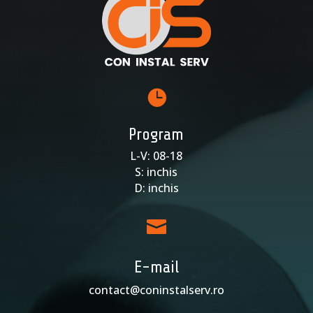

Program
L-V: 08-18
S: inchis
D: inchis

E-mail
contact@coninstalserv.ro