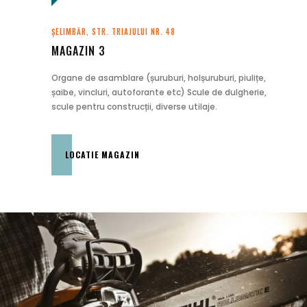
ȘELIMBĂR, STR. TRIAJULUI NR. 48
MAGAZIN 3
Organe de asamblare (șuruburi, holșuruburi, piulițe,
șaibe, vincluri, autoforante etc) Scule de dulgherie,
scule pentru construcții, diverse utilaje.
LOCATIE MAGAZIN