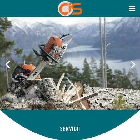
Distribuitor Stihl
CON Instal Serv vă stă la dispoziție pentru
reparație oricărui tip de utilaj
Contact
SERVICII