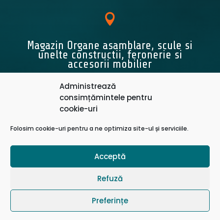

Magazin Organe asamblare, scule si
unelte constructii, feronerie si
accesorii mobilier
STR. TRIAJULUI NR. 48,
Administrează
Selimbăr, Jud. Sibiu
consimțămintele pentru
Telefon: 0269 701 293
cookie-uri
Mobil: 0736 647 949
Mobil: 0745 528 367
Folosim cookie-uri pentru a ne optimiza site-ul și serviciile.
Acceptă
ANPC
|
Politică de Confidențialitate
|
Termeni și Conditii
|
Politică Cookie
Refuză
© 2024 Con Instal Serv
Preferințe
Webdesign by
hatline
Promovat prin
ofero.ro