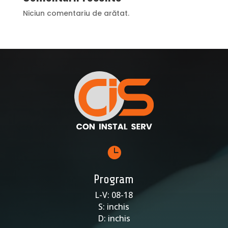
Niciun comentariu de arătat.

Program
L-V: 08-18
S: inchis
D: inchis