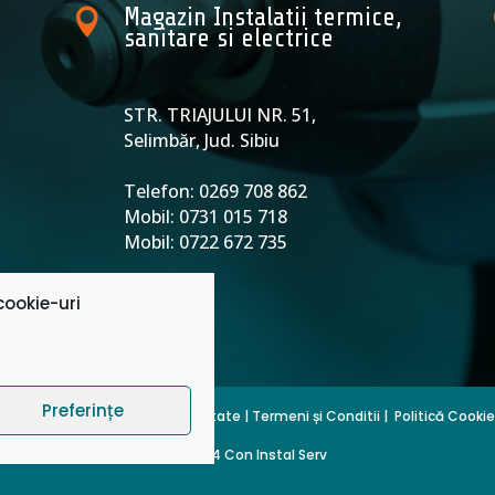
Magazin Instalatii termice,

sanitare si electrice
STR. TRIAJULUI NR. 51,
9
Selimbăr, Jud. Sibiu
Telefon: 0269 708 862
Mobil: 0731 015 718
Mobil: 0722 672 735
ookie-uri
Preferințe
ANPC
|
Politică de Confidențialitate
|
Termeni și Conditii
|
Politică Cookie
© 2024 Con Instal Serv
Webdesign by
hatline