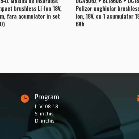
54Z Masina de insurubat
DGA506Z + BL1860B + DC1
mpact brushless Li-Ion 18V,
Polizor unghiular brushless
m, fara acumulator in set
Ion, 18V, cu 1 acumulator 1
O)
6Ah
Program

L-V: 08-18
S: inchis
D: inchis