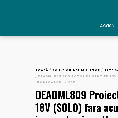
Acasă
ACASĂ
/
SCULE CU ACUMULATOR
/
ALTE 
/ DEADML809 PROIECTOR DE SANTIER 18V
INCARCATOR IN SET!
DEADML809 Proiect
18V (SOLO) fara ac