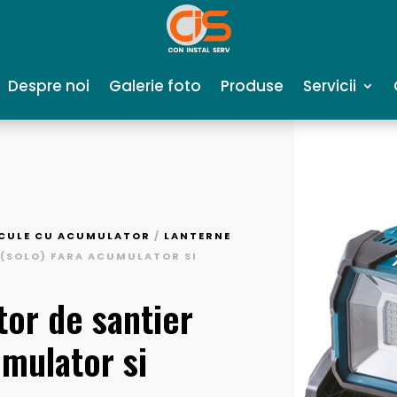
Despre noi
Galerie foto
Produse
Servicii
SCULE CU ACUMULATOR
/
LANTERNE
 (SOLO) FARA ACUMULATOR SI
or de santier
umulator si