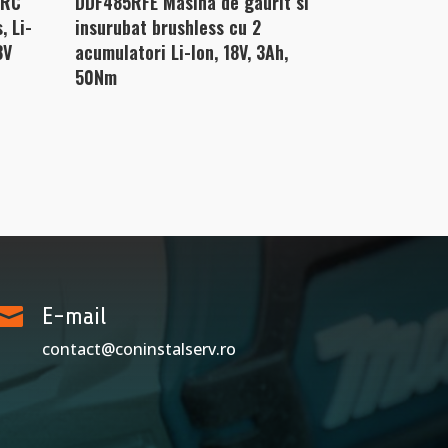
8RC
DDF485RFE Masina de gaurit si
, Li-
insurubat brushless cu 2
8V
acumulatori Li-Ion, 18V, 3Ah,
50Nm

E-mail
contact@coninstalserv.ro