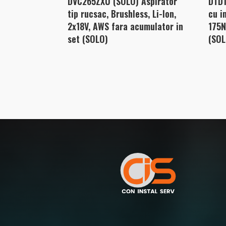
DVC265ZXU (SOLO) Aspirator
DTD1
tip rucsac, Brushless, Li-Ion,
cu i
2x18V, AWS fara acumulator in
175N
set (SOLO)
(SOL