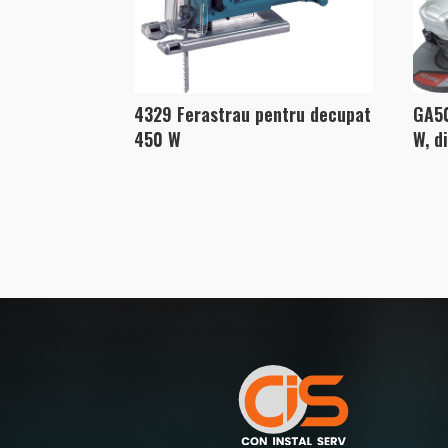
4329 Ferastrau pentru decupat
GA50
450 W
W, d