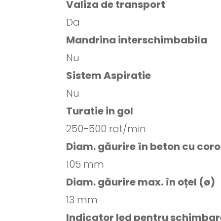
Valiza de transport
Da
Mandrina interschimbabila
Nu
Sistem Aspiratie
Nu
Turatie in gol
250-500 rot/min
Diam. găurire în beton cu cor
105 mm
Diam. găurire max. în oțel (ø)
13 mm
Indicator led pentru schimbare