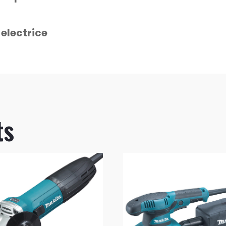
 electrice
ts