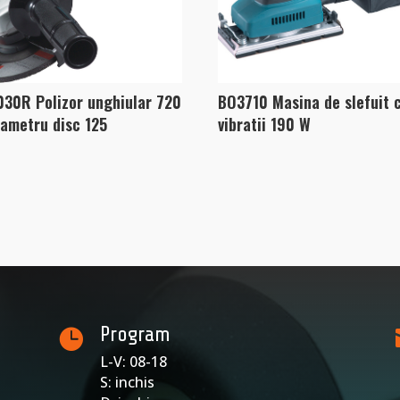
30R Polizor unghiular 720
BO3710 Masina de slefuit 
iametru disc 125
vibratii 190 W
Program

L-V: 08-18
S: inchis