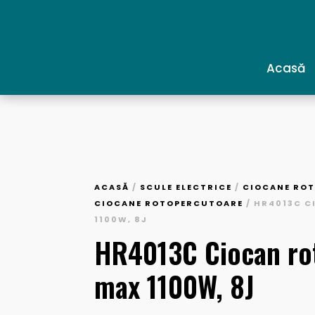
Acasă
ACASĂ
/
SCULE ELECTRICE
/
CIOCANE ROT
CIOCANE ROTOPERCUTOARE
/ HR4013C 
1100W, 8J
HR4013C Ciocan ro
max 1100W, 8J