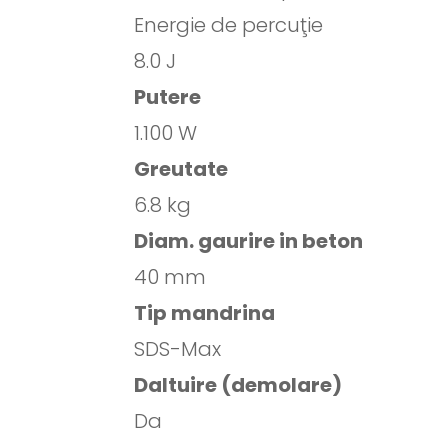
Energie de percuţie
8.0 J
Putere
1.100 W
Greutate
6.8 kg
Diam. gaurire in beton
40 mm
Tip mandrina
SDS-Max
Daltuire (demolare)
Da