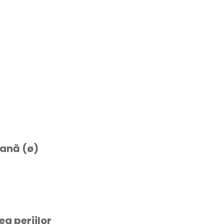
oană (ø)
a periilor