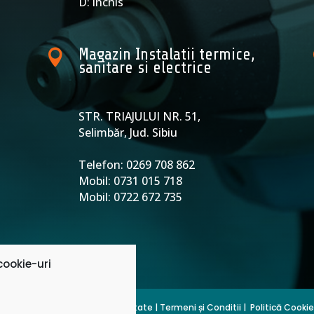
D: inchis
Magazin Instalatii termice,

sanitare si electrice
STR. TRIAJULUI NR. 51,
9
Selimbăr, Jud. Sibiu
Telefon: 0269 708 862
Mobil: 0731 015 718
Mobil: 0722 672 735
ookie-uri
ANPC
|
Politică de Confidențialitate
|
Termeni și Conditii
|
Politică Cookie