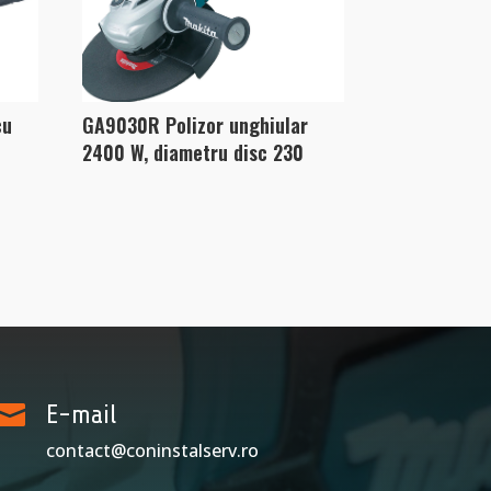
cu
GA9030R Polizor unghiular
2400 W, diametru disc 230

E-mail
contact@coninstalserv.ro